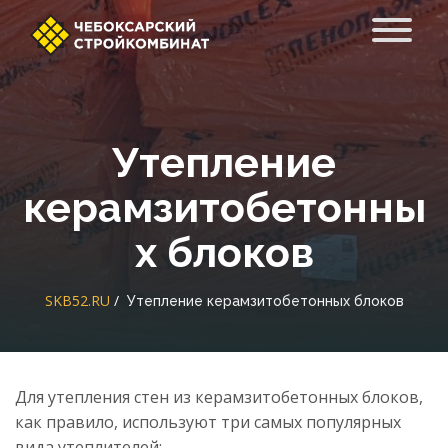
Утепление
керамзитобетонны
х блоков
SKB52.RU
Утепление керамзитобетонных блоков
Для утепления стен из керамзитобетонных блоков,
как правило, используют три самых популярных
вида утеплителей: